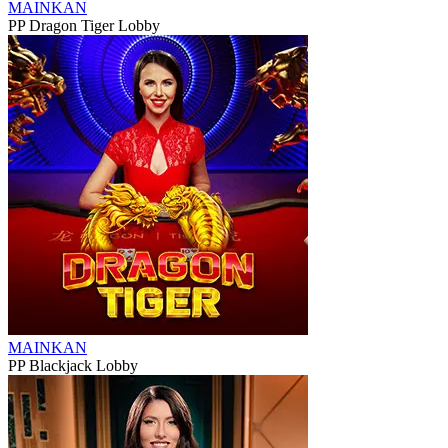
MAINKAN
PP Dragon Tiger Lobby
MAINKAN
PP Blackjack Lobby