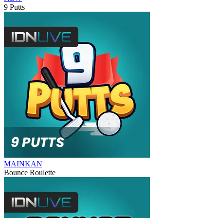
9 Putts
MAINKAN
Bounce Roulette