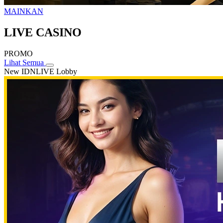
MAINKAN
LIVE CASINO
PROMO
Lihat Semua
New IDNLIVE Lobby