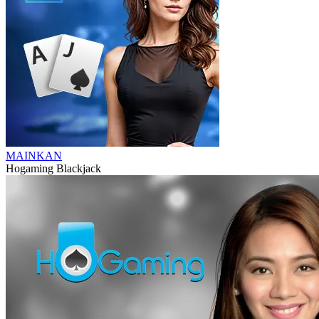
MAINKAN
Hogaming Blackjack