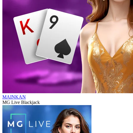
MAINKAN
MG Live Blackjack