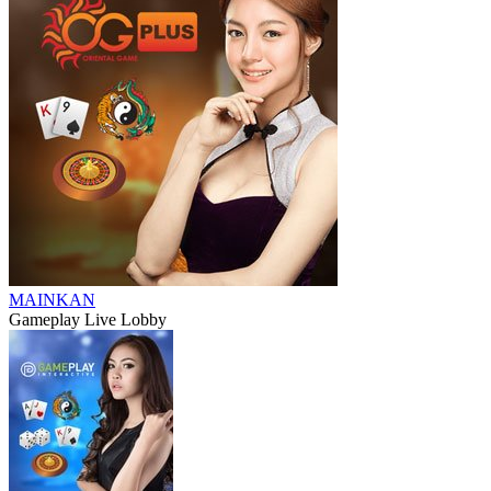
MAINKAN
Gameplay Live Lobby