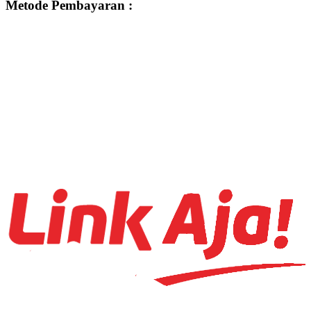
Metode Pembayaran :