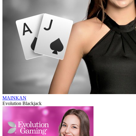
MAINKAN
Evolution Blackjack