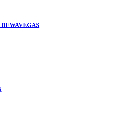
I DEWAVEGAS
S