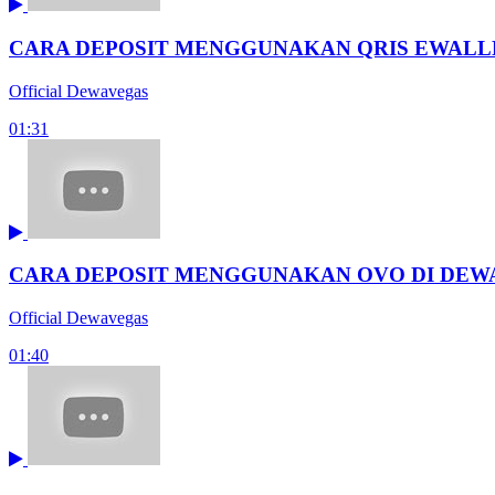
CARA DEPOSIT MENGGUNAKAN QRIS EWALLE
Official Dewavegas
01:31
CARA DEPOSIT MENGGUNAKAN OVO DI DEW
Official Dewavegas
01:40