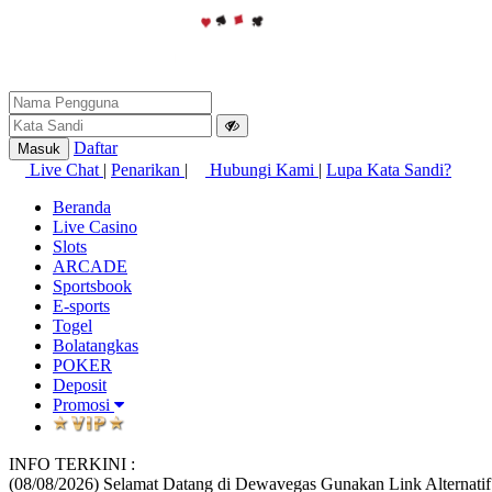
Daftar
Masuk
Live Chat
|
Penarikan
|
Hubungi Kami
|
Lupa Kata Sandi?
Beranda
Live Casino
Slots
ARCADE
Sportsbook
E-sports
Togel
Bolatangkas
POKER
Deposit
Promosi
INFO TERKINI :
(08/08/2026)
Selamat Datang di Dewavegas Gunakan Link Alternatif 