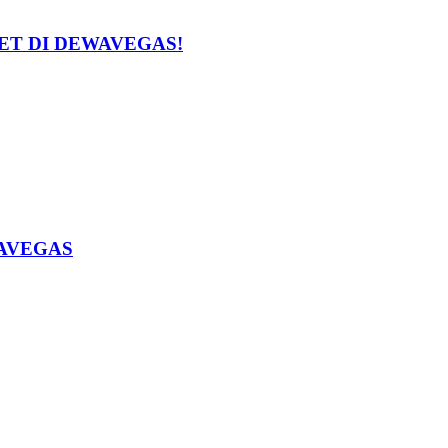
T DI DEWAVEGAS!
AVEGAS