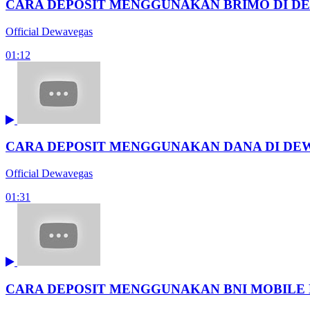
CARA DEPOSIT MENGGUNAKAN BRIMO DI D
Official Dewavegas
01:12
CARA DEPOSIT MENGGUNAKAN DANA DI DE
Official Dewavegas
01:31
CARA DEPOSIT MENGGUNAKAN BNI MOBILE 