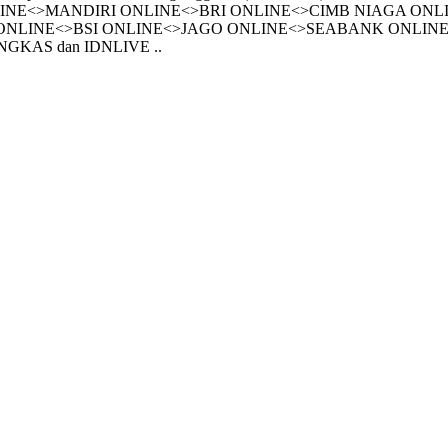
LINE<>MANDIRI ONLINE<>BRI ONLINE<>CIMB NIAGA ON
ONLINE<>BSI ONLINE<>JAGO ONLINE<>SEABANK ONLIN
NGKAS dan IDNLIVE ..