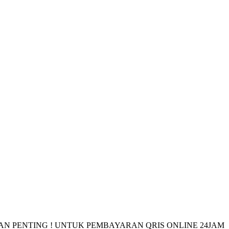
N PENTING ! UNTUK PEMBAYARAN QRIS ONLINE 24JAM