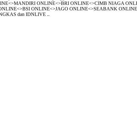
LINE<>MANDIRI ONLINE<>BRI ONLINE<>CIMB NIAGA ON
ONLINE<>BSI ONLINE<>JAGO ONLINE<>SEABANK ONLIN
NGKAS dan IDNLIVE ..