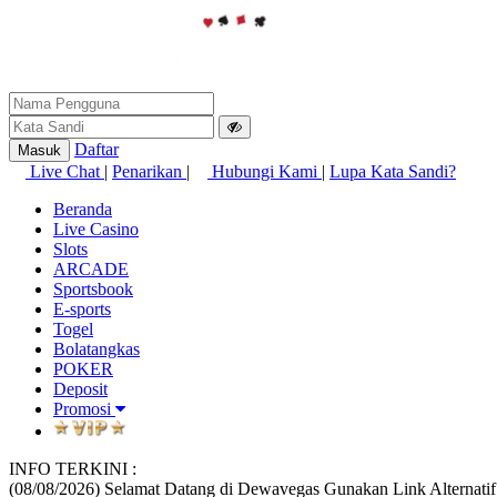
Daftar
Masuk
Live Chat
|
Penarikan
|
Hubungi Kami
|
Lupa Kata Sandi?
Beranda
Live Casino
Slots
ARCADE
Sportsbook
E-sports
Togel
Bolatangkas
POKER
Deposit
Promosi
INFO TERKINI :
(08/08/2026)
Selamat Datang di Dewavegas Gunakan Link Alternatif 