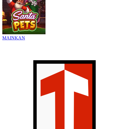
MAINKAN