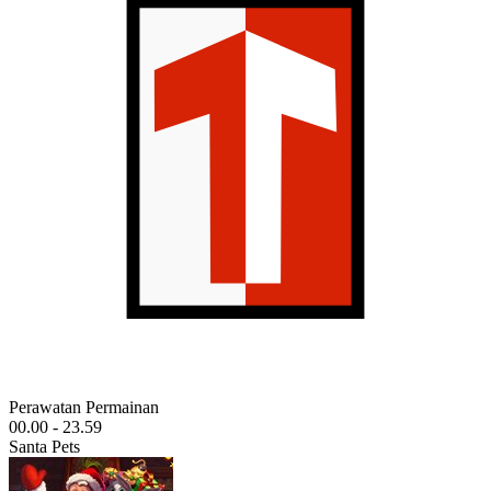
Perawatan Permainan
00.00 - 23.59
Santa Pets