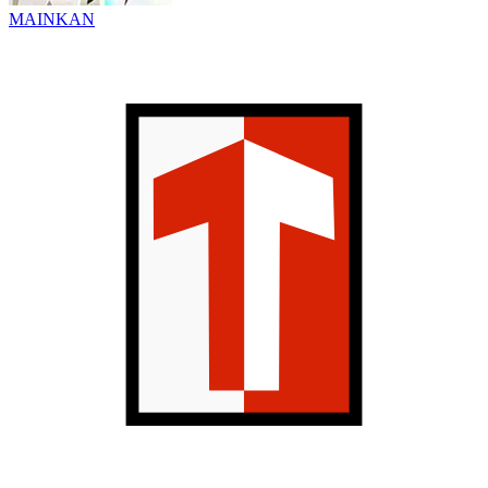
MAINKAN