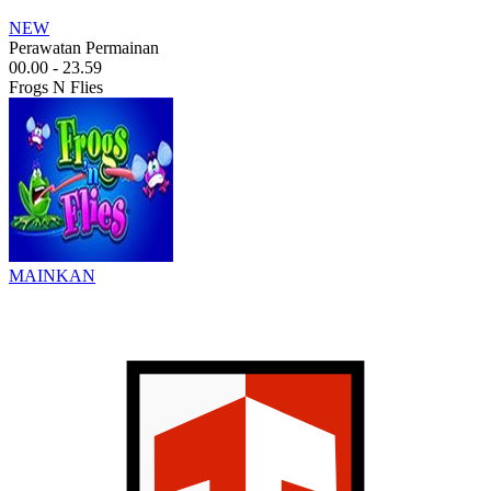
NEW
Perawatan Permainan
00.00 - 23.59
Frogs N Flies
MAINKAN