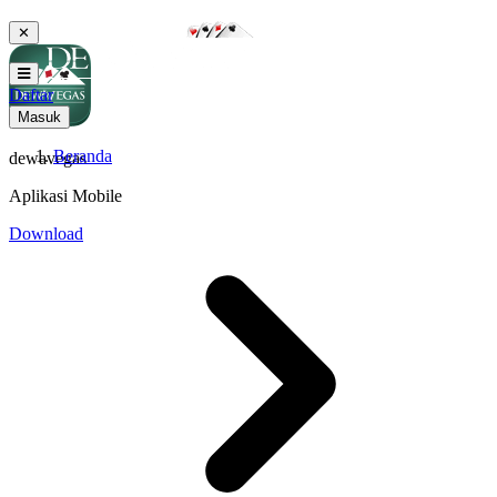
✕
Daftar
Masuk
Beranda
dewavegas
Aplikasi Mobile
Download