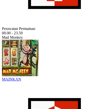
Perawatan Permainan
00.00 - 23.59
Mad Monkey
MAINKAN