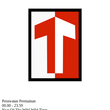
Perawatan Permainan
00.00 - 23.59
Year Of The Wild Wild Tiger