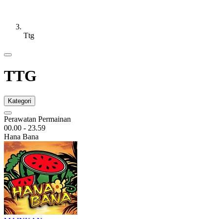
Ttg
TTG
Kategori
Perawatan Permainan
00.00 - 23.59
Hana Bana