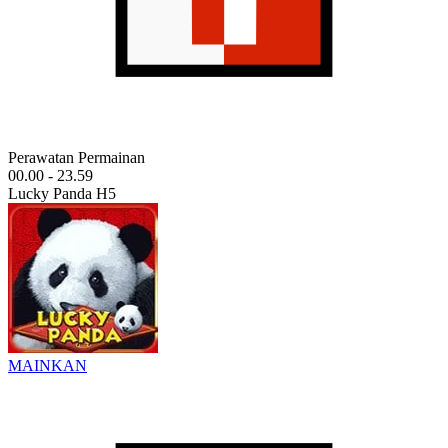
Perawatan Permainan
00.00 - 23.59
Lucky Panda H5
MAINKAN