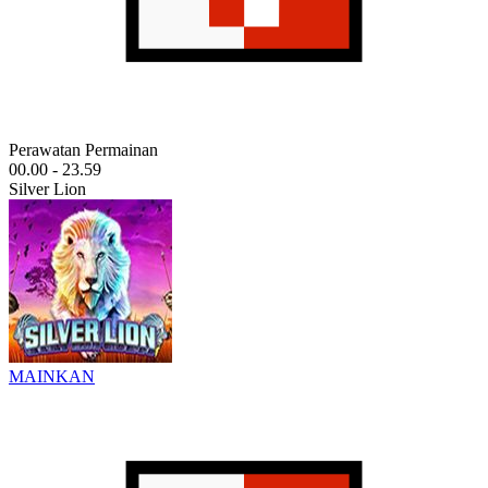
Perawatan Permainan
00.00 - 23.59
Silver Lion
MAINKAN