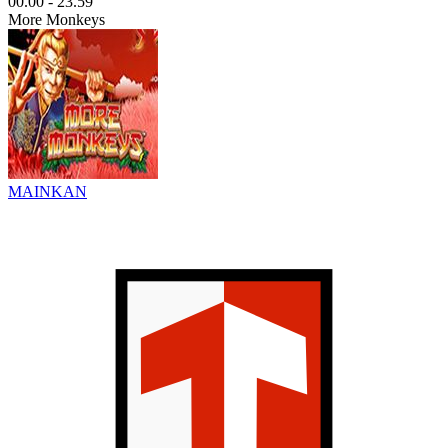
00.00 - 23.59
More Monkeys
MAINKAN