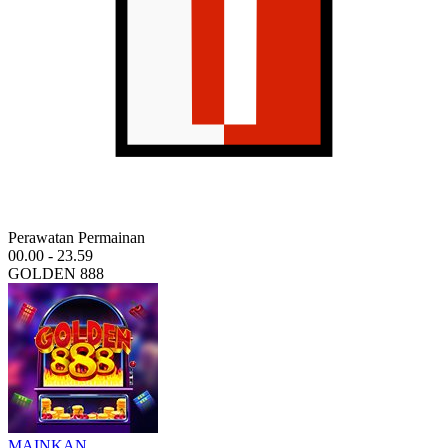
Perawatan Permainan
00.00 - 23.59
GOLDEN 888
MAINKAN