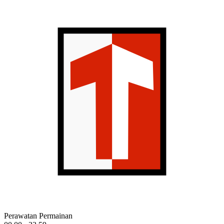
Perawatan Permainan