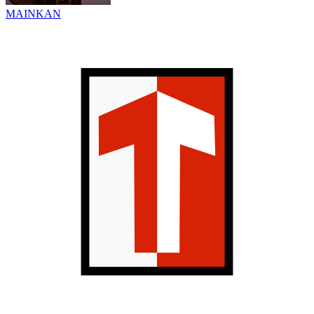
MAINKAN