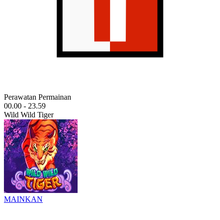
Perawatan Permainan
00.00 - 23.59
Wild Wild Tiger
MAINKAN