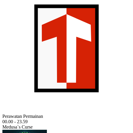
Perawatan Permainan
00.00 - 23.59
Medusa`s Curse